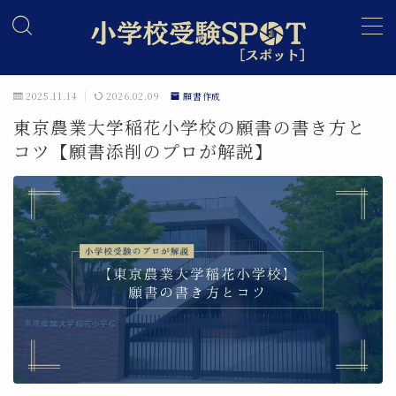
MENU
2025.11.14
2026.02.09
願書作成
東京農業大学稲花小学校の願書の書き方と
願書作成・添削講座
コツ【願書添削のプロが解説】
模擬面接・面接特訓講座
小学校受験オンライン学習
家庭教師・個別指導
お受験個別相談
受験ノウハウ