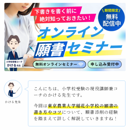
願書作成
面接対策
制作・巧緻性対策
お問い合わせ
こんにちは、小学校受験の現役講師兼コ
ーチのかける先生です。
かける先生
今回は
東京農業大学稲花小学校の願書の
書き方やコツ
について、願書添削の経験
を踏まえて詳しく解説していきますね！